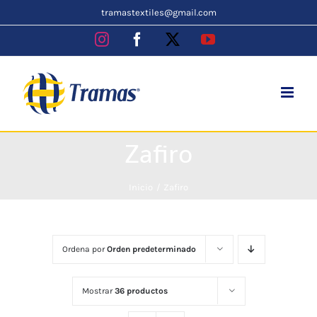
Skip
tramastextiles@gmail.com
to
Instagram
Facebook
X
YouTube
content
Zafiro
Inicio
Zafiro
Ordena por
Orden predeterminado
Mostrar
36 productos