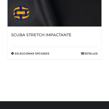
SCUBA STRETCH IMPACTANTE
SELECCIONAR OPCIONES
DETALLES
Este
producto
tiene
múltiples
variantes.
Las
opciones
se
pueden