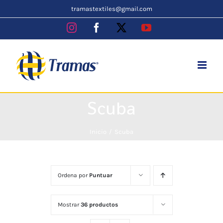
Skip
tramastextiles@gmail.com
to
Instagram
Facebook
X
YouTube
content
Scuba
Inicio
Scuba
Ordena por
Puntuar
Mostrar
36 productos