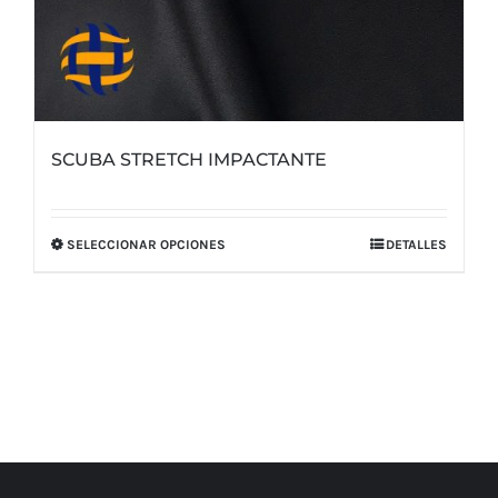
SCUBA STRETCH IMPACTANTE
SELECCIONAR OPCIONES
DETALLES
Este
producto
tiene
múltiples
variantes.
Las
opciones
se
pueden