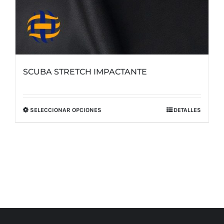
SCUBA STRETCH IMPACTANTE
SELECCIONAR OPCIONES
DETALLES
Este
producto
tiene
múltiples
variantes.
Las
opciones
se
pueden