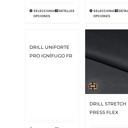
SELECCIONAR
DETALLES
SELECCIONAR
DETA
Este
Este
OPCIONES
OPCIONES
producto
product
tiene
tiene
múltiples
múltipl
variantes.
variante
DRILL UNIFORTE
Las
Las
PRO IGNÍFUGO FR
opciones
opcione
se
se
pueden
pueden
elegir
elegir
en
en
la
la
DRILL STRETCH
página
página
PRESS FLEX
de
de
producto
product