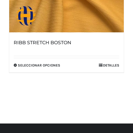
RIBB STRETCH BOSTON
SELECCIONAR OPCIONES
DETALLES
Este
producto
tiene
múltiples
variantes.
Las
opciones
se
pueden