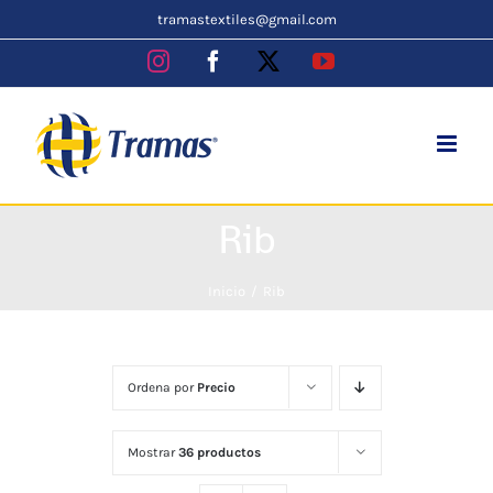
Skip
tramastextiles@gmail.com
to
Instagram
Facebook
X
YouTube
content
Rib
Inicio
Rib
Ordena por
Precio
Mostrar
36 productos