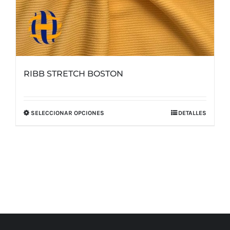
RIBB STRETCH BOSTON
SELECCIONAR OPCIONES
DETALLES
Este
producto
tiene
múltiples
variantes.
Las
opciones
se
pueden