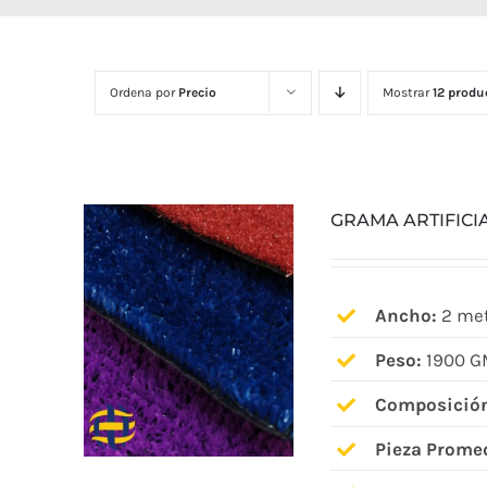
Ordena por
Precio
Mostrar
12 produ
GRAMA ARTIFICI
Ancho:
2 met
Peso:
1900 G
Composició
Pieza Prome