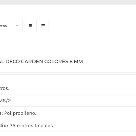
ctos
AL DECO GARDEN COLORES 8 MM
ros.
MS/2.
n:
Polipropileno.
dio:
25 metros lineales.