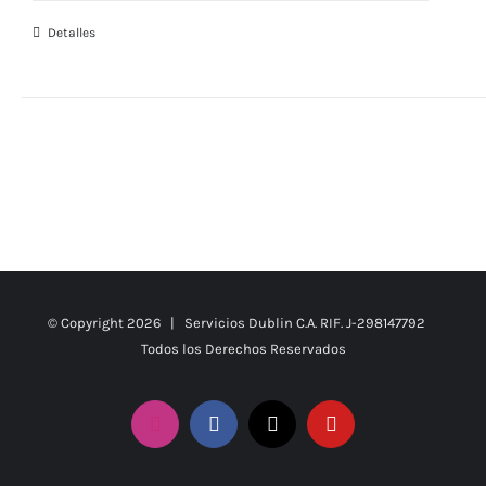
Detalles
© Copyright
2026 | Servicios Dublin C.A. RIF. J-298147792
Todos los Derechos Reservados
Instagram
Facebook
X
YouTube