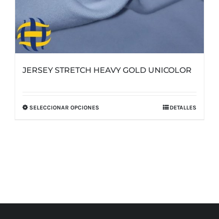
JERSEY STRETCH HEAVY GOLD UNICOLOR
SELECCIONAR OPCIONES
DETALLES
Este
producto
tiene
múltiples
variantes.
Las
opciones
se
pueden