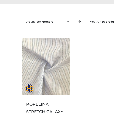
Ordena por
Nombre
Mostrar
36 produ
POPELINA
STRETCH GALAXY