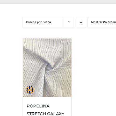
Ordena por
Fecha
Mostrar
24 produ
POPELINA
STRETCH GALAXY