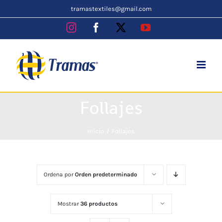
Skip
tramastextiles@gmail.com
to
Instagram
Facebook
X
YouTube
content
Follajes
Inicio
Follajes
Ordena por
Orden predeterminado
Mostrar
36 productos