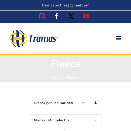
Skip
tramastextiles@gmail.com
to
Instagram
Facebook
X
YouTube
content
Fleece
Inicio
Fleece
Ordena por
Popularidad
Mostrar
24 productos