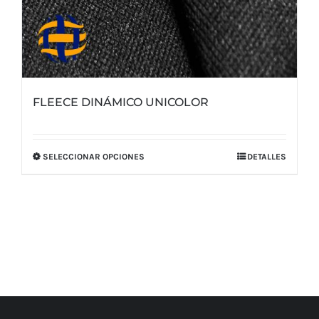
FLEECE DINÁMICO UNICOLOR
SELECCIONAR OPCIONES
DETALLES
Este
producto
tiene
múltiples
variantes.
Las
opciones
se
pueden