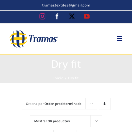
Skip
tramastextiles@gmail.com
to
Instagram
Facebook
X
YouTube
content
Dry fit
Inicio
Dry fit
Ordena por
Orden predeterminado
Mostrar
36 productos