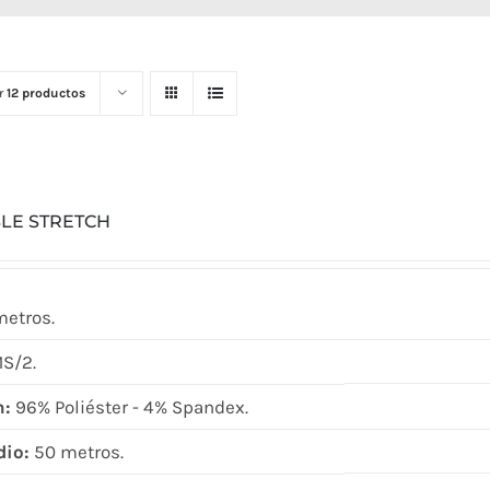
r
12 productos
LE STRETCH
metros.
S/2.
n:
96% Poliéster - 4% Spandex.
dio:
50 metros.