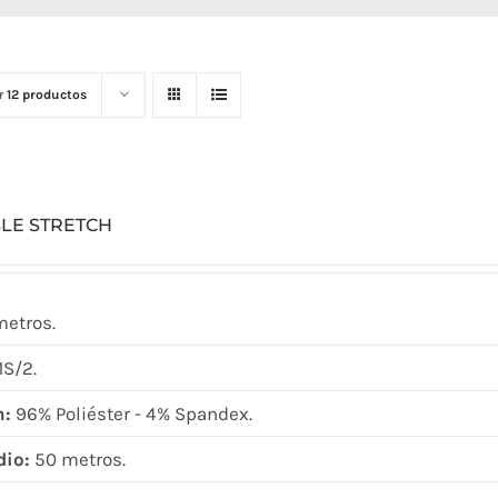
r
12 productos
LE STRETCH
metros.
S/2.
n:
96% Poliéster - 4% Spandex.
dio:
50 metros.