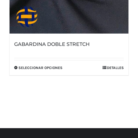
GABARDINA DOBLE STRETCH
SELECCIONAR OPCIONES
DETALLES
Este
producto
tiene
múltiples
variantes.
Las
opciones
se
pueden