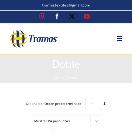
Skip
tramastextiles@gmail.com
to
Instagram
Facebook
X
YouTube
content
Doble
Inicio
Doble
Ordena por
Orden predeterminado
Mostrar
24 productos