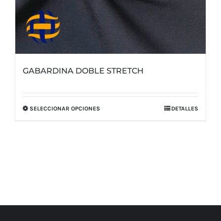
GABARDINA DOBLE STRETCH
SELECCIONAR OPCIONES
DETALLES
Este
producto
tiene
múltiples
variantes.
Las
opciones
se
pueden