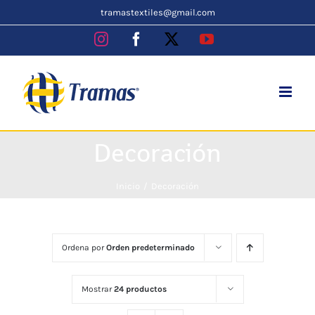
Skip
tramastextiles@gmail.com
to
Instagram
Facebook
X
YouTube
content
Decoración
Inicio
Decoración
Ordena por
Orden predeterminado
Mostrar
24 productos