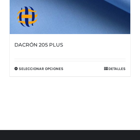
DACRÓN 205 PLUS
SELECCIONAR OPCIONES
DETALLES
Este
producto
tiene
múltiples
variantes.
Las
opciones
se
pueden