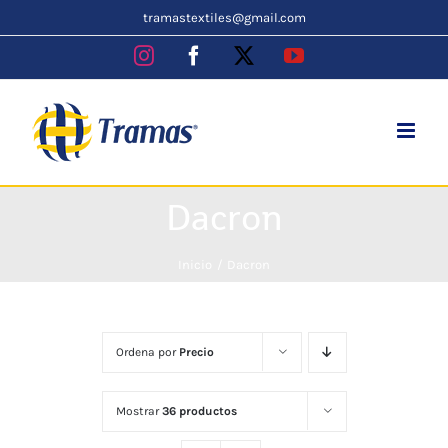
Skip
tramastextiles@gmail.com
to
Instagram
Facebook
X
YouTube
content
Dacron
Inicio
Dacron
Ordena por
Precio
Mostrar
36 productos