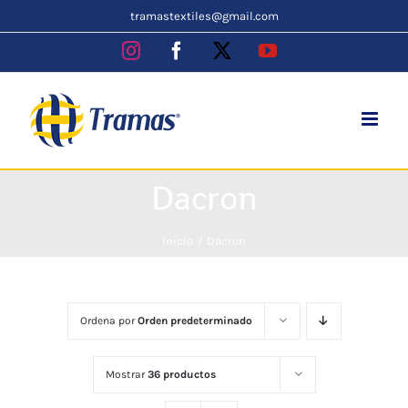
Skip
tramastextiles@gmail.com
to
Instagram
Facebook
X
YouTube
content
Dacron
Inicio
Dacron
Ordena por
Orden predeterminado
Mostrar
36 productos