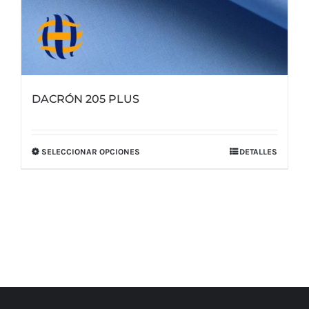
DACRÓN 205 PLUS
SELECCIONAR OPCIONES
DETALLES
Este
producto
tiene
múltiples
variantes.
Las
opciones
se
pueden