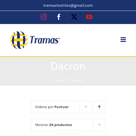
Skip
tramastextiles@gmail.com
to
Instagram
Facebook
X
YouTube
content
Dacron
Inicio
Dacron
Ordena por
Puntuar
Mostrar
24 productos