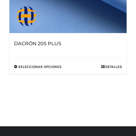
DACRÓN 205 PLUS
SELECCIONAR OPCIONES
DETALLES
Este
producto
tiene
múltiples
variantes.
Las
opciones
se
pueden