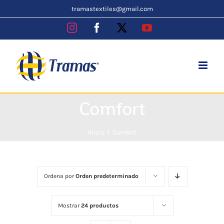
Skip
tramastextiles@gmail.com
to
Instagram
Facebook
X
YouTube
content
Comfort
Inicio
Comfort
Ordena por
Orden predeterminado
Mostrar
24 productos