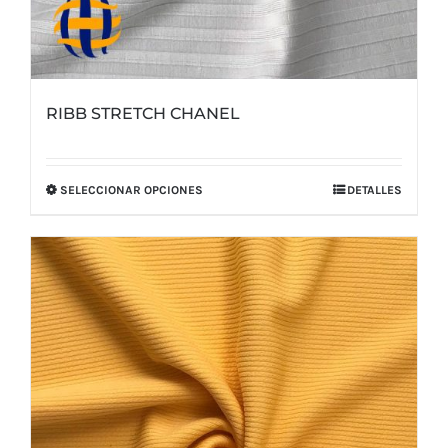
RIBB STRETCH CHANEL
SELECCIONAR OPCIONES
DETALLES
Este
producto
tiene
múltiples
variantes.
Las
opciones
se
pueden
elegir