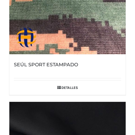
página
de
producto
SEÚL SPORT ESTAMPADO
DETALLES