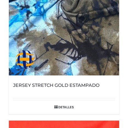
elegir
en
la
página
de
producto
JERSEY STRETCH GOLD ESTAMPADO
DETALLES