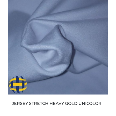
opciones
se
pueden
elegir
en
la
página
de
producto
JERSEY STRETCH HEAVY GOLD UNICOLOR