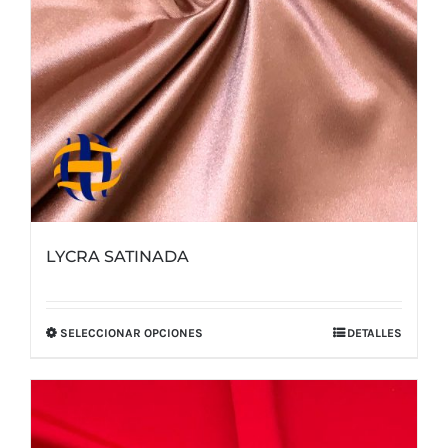
la
página
de
producto
LYCRA SATINADA
SELECCIONAR OPCIONES
DETALLES
Este
producto
tiene
múltiples