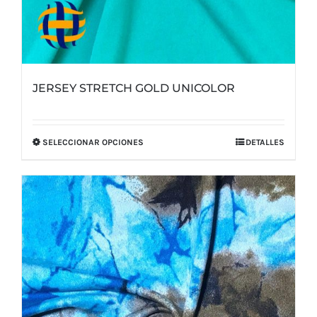
JERSEY STRETCH GOLD UNICOLOR
SELECCIONAR OPCIONES
DETALLES
Este
producto
tiene
múltiples
variantes.
Las
opciones
se
pueden