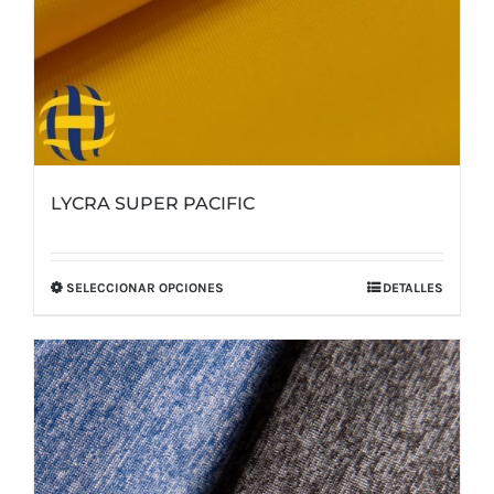
de
producto
LYCRA SUPER PACIFIC
SELECCIONAR OPCIONES
DETALLES
Este
producto
tiene
múltiples
variantes.
Las
opciones