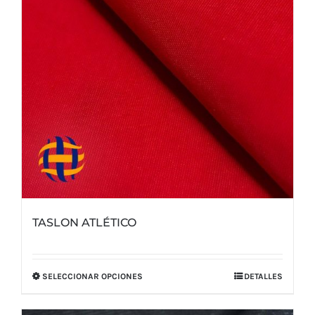
elegir
en
la
página
de
producto
TASLON ATLÉTICO
SELECCIONAR OPCIONES
DETALLES
Este
producto