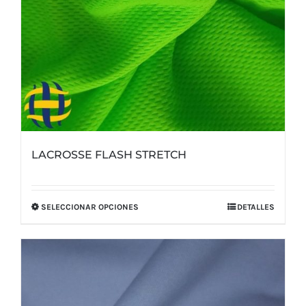
LACROSSE FLASH STRETCH
SELECCIONAR OPCIONES
DETALLES
Este
producto
tiene
múltiples
variantes.
Las