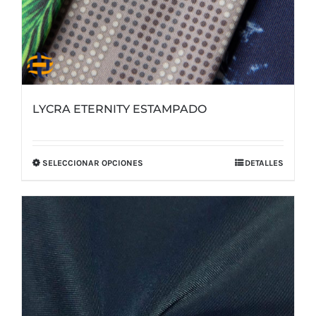
producto
LYCRA ETERNITY ESTAMPADO
SELECCIONAR OPCIONES
DETALLES
Este
producto
tiene
múltiples
variantes.
Las
opciones
se