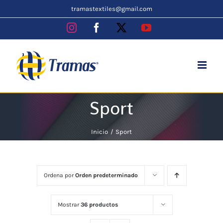
Skip
tramastextiles@gmail.com
to
Instagram
Facebook
X
YouTube
content
Sport
Inicio
Sport
Ordena por
Orden predeterminado
Mostrar
36 productos