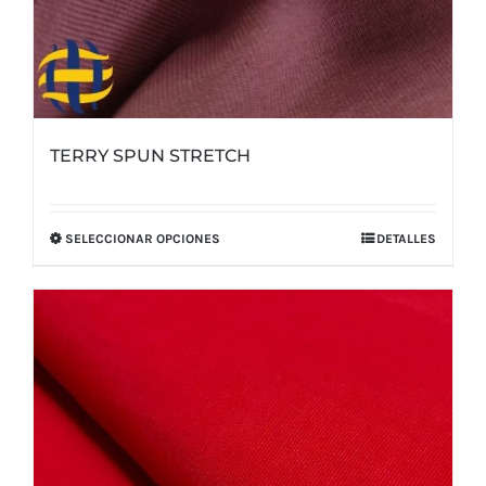
TERRY SPUN STRETCH
SELECCIONAR OPCIONES
DETALLES
Este
producto
tiene
múltiples
variantes.
Las
opciones
se
pueden