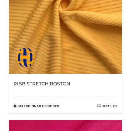
en
la
página
de
producto
RIBB STRETCH BOSTON
SELECCIONAR OPCIONES
DETALLES
Este
producto
tiene