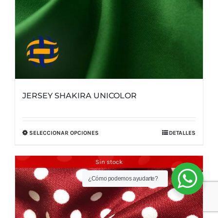
de
producto
JERSEY SHAKIRA UNICOLOR
SELECCIONAR OPCIONES
DETALLES
Este
producto
tiene
Sin stock
múltiples
¿Cómo podemos ayudarte?
variantes.
Las
opciones