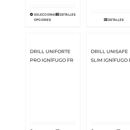
SELECCIONAR
DETALLES
Este
OPCIONES
DETALLES
producto
tiene
múltiples
variantes.
DRILL UNIFORTE
DRILL UNISAFE
Las
PRO IGNÍFUGO FR
SLIM IGNÍFUGO 
opciones
se
pueden
elegir
en
la
página
de
producto