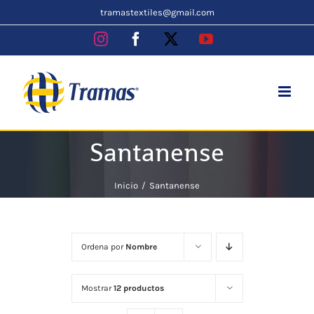
Skip
tramastextiles@gmail.com
to
Instagram
Facebook
X
YouTube
content
Santanense
Inicio
Santanense
Ordena por
Nombre
Mostrar
12 productos