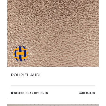
elegir
en
la
página
de
producto
POLIPIEL AUDI
SELECCIONAR OPCIONES
DETALLES
Este
producto