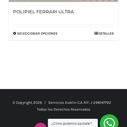
POLIPIEL FERRARI ULTRA
SELECCIONAR OPCIONES
DETALLES
Este
producto
tiene
múltiples
variantes.
Las
opciones
se
pueden
© Copyright
2026 | Servicios Dublin C.A. RIF. J-298147792
elegir
Todos los Derechos Reservados
en
la
¿Cómo podemos ayudarte?