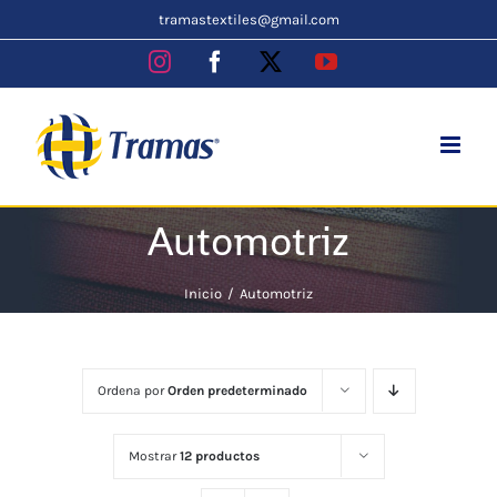
Skip
tramastextiles@gmail.com
to
Instagram
Facebook
X
YouTube
content
Automotriz
Inicio
Automotriz
Ordena por
Orden predeterminado
Mostrar
12 productos