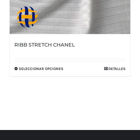
RIBB STRETCH CHANEL
SELECCIONAR OPCIONES
DETALLES
Este
producto
tiene
múltiples
variantes.
Las
opciones
se
pueden