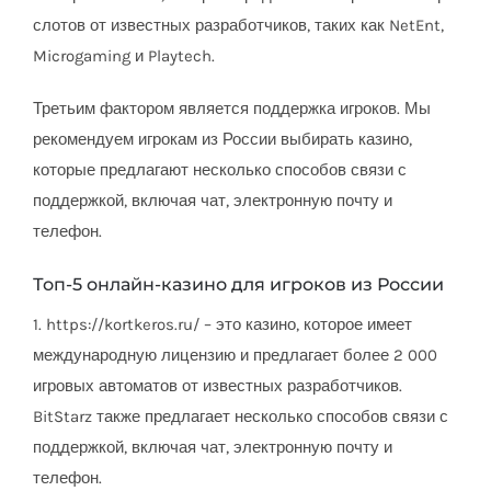
слотов от известных разработчиков, таких как NetEnt,
Microgaming и Playtech.
Третьим фактором является поддержка игроков. Мы
рекомендуем игрокам из России выбирать казино,
которые предлагают несколько способов связи с
поддержкой, включая чат, электронную почту и
телефон.
Топ-5 онлайн-казино для игроков из России
1. https://kortkeros.ru/ – это казино, которое имеет
международную лицензию и предлагает более 2 000
игровых автоматов от известных разработчиков.
BitStarz также предлагает несколько способов связи с
поддержкой, включая чат, электронную почту и
телефон.