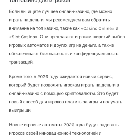
Топ казино для игроков
Если вы ищете лучшее онлайн-казино, где можно
играть на деньги, мы рекомендуем вам обратить
внимание на топ казино, такие как «Casino Online» и
«Slot Casino». Они предлагают игрокам широкий выбор
игровых автоматов и других игр на деньги, а также
обеспечивают безопасность и конфиденциальность
транзакций.
Кроме того, в 2026 году ожидается новый сервис,
который будет позволять игрокам играть на деньги в
онлайн-казино с помощью криптовалюты. Это будет
новый способ для игроков платить за игры и получать
выигрыши.
Новые игровые автоматы 2026 года будут радовать
игроков своей инновационной технологией и