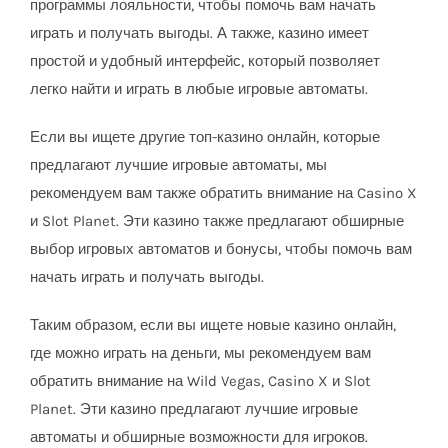
программы лояльности, чтобы помочь вам начать
играть и получать выгоды. А также, казино имеет
простой и удобный интерфейс, который позволяет
легко найти и играть в любые игровые автоматы.
Если вы ищете другие топ-казино онлайн, которые
предлагают лучшие игровые автоматы, мы
рекомендуем вам также обратить внимание на Casino X
и Slot Planet. Эти казино также предлагают обширные
выбор игровых автоматов и бонусы, чтобы помочь вам
начать играть и получать выгоды.
Таким образом, если вы ищете новые казино онлайн,
где можно играть на деньги, мы рекомендуем вам
обратить внимание на Wild Vegas, Casino X и Slot
Planet. Эти казино предлагают лучшие игровые
автоматы и обширные возможности для игроков.