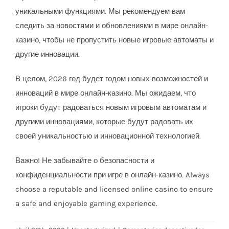
уникальными функциями. Мы рекомендуем вам
следить за новостями и обновлениями в мире онлайн-
казино, чтобы не пропустить новые игровые автоматы и
другие инновации.
В целом, 2026 год будет годом новых возможностей и
инноваций в мире онлайн-казино. Мы ожидаем, что
игроки будут радоваться новым игровым автоматам и
другими инновациями, которые будут радовать их
своей уникальностью и инновационной технологией.
Важно! Не забывайте о безопасности и
конфиденциальности при игре в онлайн-казино. Always
choose a reputable and licensed online casino to ensure
a safe and enjoyable gaming experience.