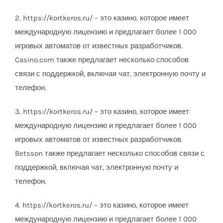
2. https://kortkeros.ru/ – это казино, которое имеет
международную лицензию и предлагает более 1 000
игровых автоматов от известных разработчиков.
Casino.com также предлагает несколько способов
связи с поддержкой, включая чат, электронную почту и
телефон.
3. https://kortkeros.ru/ – это казино, которое имеет
международную лицензию и предлагает более 1 000
игровых автоматов от известных разработчиков.
Betsson также предлагает несколько способов связи с
поддержкой, включая чат, электронную почту и
телефон.
4. https://kortkeros.ru/ – это казино, которое имеет
международную лицензию и предлагает более 1 000