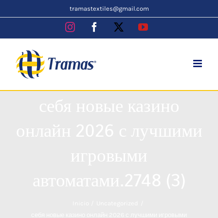
Skip
tramastextiles@gmail.com
to
Instagram
Facebook
X
YouTube
content
себя новые казино
онлайн 2026 с лучшими
игровыми
автоматами.2748 (3)
Inicio
Uncategorized
себя новые казино онлайн 2026 с лучшими игровыми