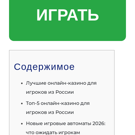
ИГРАТЬ
Содержимое
Лучшие онлайн-казино для
игроков из России
Топ-5 онлайн-казино для
игроков из России
Новые игровые автоматы 2026:
что ожидать игрокам