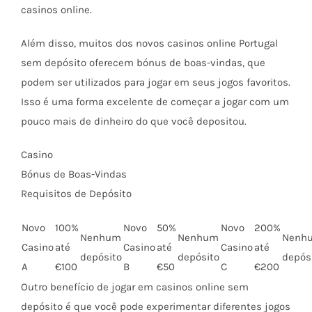
casinos online.
Além disso, muitos dos novos casinos online Portugal
sem depósito oferecem bónus de boas-vindas, que
podem ser utilizados para jogar em seus jogos favoritos.
Isso é uma forma excelente de começar a jogar com um
pouco mais de dinheiro do que você depositou.
Casino
Bónus de Boas-Vindas
Requisitos de Depósito
Novo
100%
Novo
50%
Novo
200%
Nenhum
Nenhum
Nenh
Casino
até
Casino
até
Casino
até
depósito
depósito
depós
A
€100
B
€50
C
€200
Outro benefício de jogar em casinos online sem
depósito é que você pode experimentar diferentes jogos