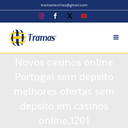
Skip
tramastextiles@gmail.com
to
Instagram
Facebook
X
YouTube
content
Novos casinos online
Portugal sem depsito
melhores ofertas sem
depsito em casinos
online.1201