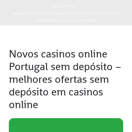
Inicio
News
Novos casinos online Portugal sem depsito melhores ofertas
sem depsito em casinos online.1201
Novos casinos online
Portugal sem depósito –
melhores ofertas sem
depósito em casinos
online