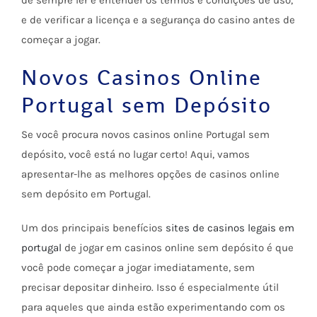
de sempre ler e entender os termos e condições de uso,
e de verificar a licença e a segurança do casino antes de
começar a jogar.
Novos Casinos Online
Portugal sem Depósito
Se você procura novos casinos online Portugal sem
depósito, você está no lugar certo! Aqui, vamos
apresentar-lhe as melhores opções de casinos online
sem depósito em Portugal.
Um dos principais benefícios
sites de casinos legais em
portugal
de jogar em casinos online sem depósito é que
você pode começar a jogar imediatamente, sem
precisar depositar dinheiro. Isso é especialmente útil
para aqueles que ainda estão experimentando com os