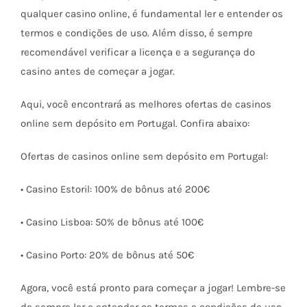
qualquer casino online, é fundamental ler e entender os
termos e condições de uso. Além disso, é sempre
recomendável verificar a licença e a segurança do
casino antes de começar a jogar.
Aqui, você encontrará as melhores ofertas de casinos
online sem depósito em Portugal. Confira abaixo:
Ofertas de casinos online sem depósito em Portugal:
• Casino Estoril: 100% de bônus até 200€
• Casino Lisboa: 50% de bônus até 100€
• Casino Porto: 20% de bônus até 50€
Agora, você está pronto para começar a jogar! Lembre-se