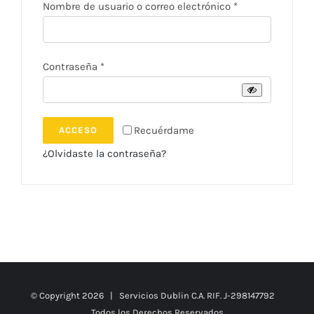
Obligatorio
Nombre de usuario o correo electrónico
*
Obligatorio
Contraseña
*
Recuérdame
ACCESO
¿Olvidaste la contraseña?
© Copyright
2026 | Servicios Dublin C.A. RIF. J-298147792
Todos los Derechos Reservados