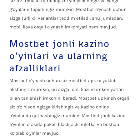
siz o’z o’ynash tajribangizni yangilashingiz va yangi
g’oyalarni topishingiz mumkin. Mostbet o’ynash uchun
sizga turli xil variantlar taqdim etiladi, shu jumladan,
mobil ilova orqali o’ynash imkoniyati ham mavjud.
Mostbet jonli kazino
o’yinlari va ularning
afzalliklari
Mostbet o’ynash uchun siz mostbet apk ni yuklab
olishingiz mumkin, bu sizga jonli kazino imkoniyatlari
bilan tanishish imkonini beradi. Mostbet uz kirish orqali
siz o’z hisobingizga kirishingiz va kazino online
o’yinlarida qatnashingiz mumkin. Mostbet jonli kazino
o’yinlari orasida poker, blackjack, ruletka va boshqa
ko’plab o’yinlar mavjud.