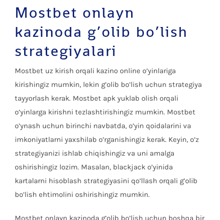
Mostbet onlayn
kazinoda g’olib bo’lish
strategiyalari
Mostbet uz kirish orqali kazino online o’yinlariga
kirishingiz mumkin, lekin g’olib bo’lish uchun strategiya
tayyorlash kerak. Mostbet apk yuklab olish orqali
o’yinlarga kirishni tezlashtirishingiz mumkin. Mostbet
o’ynash uchun birinchi navbatda, o’yin qoidalarini va
imkoniyatlarni yaxshilab o’rganishingiz kerak. Keyin, o’z
strategiyanizi ishlab chiqishingiz va uni amalga
oshirishingiz lozim. Masalan, blackjack o’yinida
kartalarni hisoblash strategiyasini qo’llash orqali g’olib
bo’lish ehtimolini oshirishingiz mumkin.
Mostbet onlayn kazinoda g’olib bo’lish uchun boshqa bir