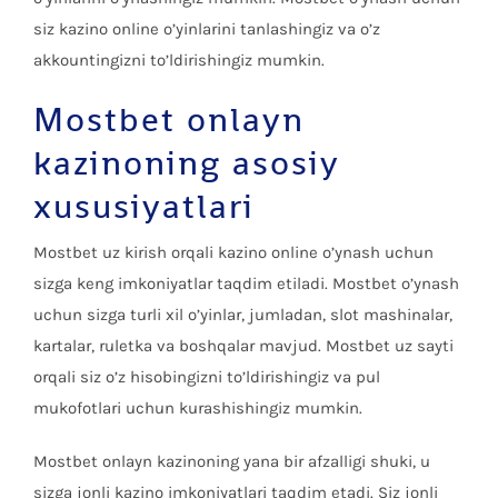
siz kazino online o’yinlarini tanlashingiz va o’z
akkountingizni to’ldirishingiz mumkin.
Mostbet onlayn
kazinoning asosiy
xususiyatlari
Mostbet uz kirish orqali kazino online o’ynash uchun
sizga keng imkoniyatlar taqdim etiladi. Mostbet o’ynash
uchun sizga turli xil o’yinlar, jumladan, slot mashinalar,
kartalar, ruletka va boshqalar mavjud. Mostbet uz sayti
orqali siz o’z hisobingizni to’ldirishingiz va pul
mukofotlari uchun kurashishingiz mumkin.
Mostbet onlayn kazinoning yana bir afzalligi shuki, u
sizga jonli kazino imkoniyatlari taqdim etadi. Siz jonli