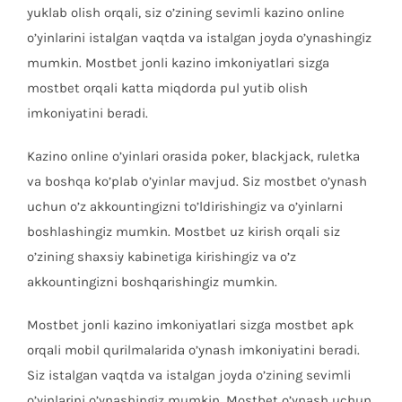
yuklab olish orqali, siz o’zining sevimli kazino online
o’yinlarini istalgan vaqtda va istalgan joyda o’ynashingiz
mumkin. Mostbet jonli kazino imkoniyatlari sizga
mostbet orqali katta miqdorda pul yutib olish
imkoniyatini beradi.
Kazino online o’yinlari orasida poker, blackjack, ruletka
va boshqa ko’plab o’yinlar mavjud. Siz mostbet o’ynash
uchun o’z akkountingizni to’ldirishingiz va o’yinlarni
boshlashingiz mumkin. Mostbet uz kirish orqali siz
o’zining shaxsiy kabinetiga kirishingiz va o’z
akkountingizni boshqarishingiz mumkin.
Mostbet jonli kazino imkoniyatlari sizga mostbet apk
orqali mobil qurilmalarida o’ynash imkoniyatini beradi.
Siz istalgan vaqtda va istalgan joyda o’zining sevimli
o’yinlarini o’ynashingiz mumkin. Mostbet o’ynash uchun