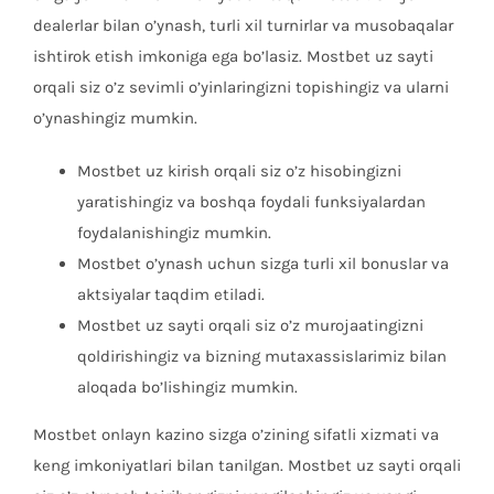
dealerlar bilan o’ynash, turli xil turnirlar va musobaqalar
ishtirok etish imkoniga ega bo’lasiz. Mostbet uz sayti
orqali siz o’z sevimli o’yinlaringizni topishingiz va ularni
o’ynashingiz mumkin.
Mostbet uz kirish orqali siz o’z hisobingizni
yaratishingiz va boshqa foydali funksiyalardan
foydalanishingiz mumkin.
Mostbet o’ynash uchun sizga turli xil bonuslar va
aktsiyalar taqdim etiladi.
Mostbet uz sayti orqali siz o’z murojaatingizni
qoldirishingiz va bizning mutaxassislarimiz bilan
aloqada bo’lishingiz mumkin.
Mostbet onlayn kazino sizga o’zining sifatli xizmati va
keng imkoniyatlari bilan tanilgan. Mostbet uz sayti orqali