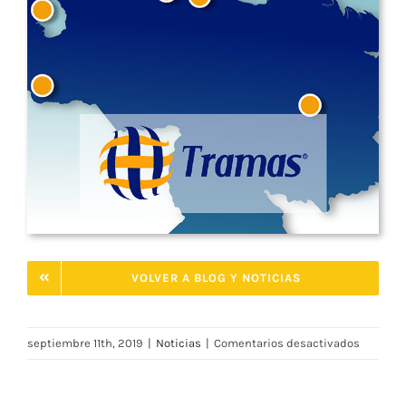
VOLVER A BLOG Y NOTICIAS
en
septiembre 11th, 2019
|
Noticias
|
Comentarios desactivados
En
Tramas