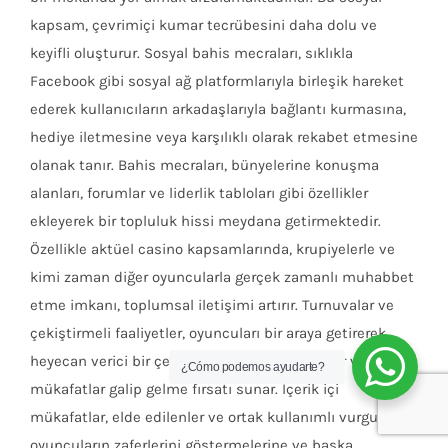
kapsam, çevrimiçi kumar tecrübesini daha dolu ve
keyifli oluşturur. Sosyal bahis mecraları, sıklıkla
Facebook gibi sosyal ağ platformlarıyla birleşik hareket
ederek kullanıcıların arkadaşlarıyla bağlantı kurmasına,
hediye iletmesine veya karşılıklı olarak rekabet etmesine
olanak tanır. Bahis mecraları, bünyelerine konuşma
alanları, forumlar ve liderlik tabloları gibi özellikler
ekleyerek bir topluluk hissi meydana getirmektedir.
Özellikle aktüel casino kapsamlarında, krupiyelerle ve
kimi zaman diğer oyuncularla gerçek zamanlı muhabbet
etme imkanı, toplumsal iletişimi artırır. Turnuvalar ve
çekiştirmeli faaliyetler, oyuncuları bir araya getirerek
heyecan verici bir çekiştirmeli atmosfer sağlar ve önemli
¿Cómo podemos ayudarte?
mükafatlar galip gelme fırsatı sunar. İçerik içi
mükafatlar, elde edilenler ve ortak kullanımlı vurgular,
oyuncuların zaferlerini göstermelerine ve başka