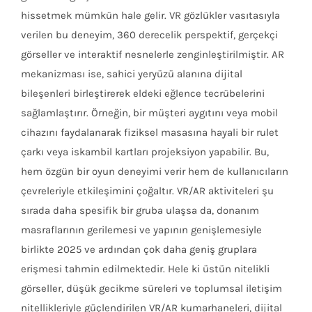
hissetmek mümkün hale gelir. VR gözlükler vasıtasıyla
verilen bu deneyim, 360 derecelik perspektif, gerçekçi
görseller ve interaktif nesnelerle zenginleştirilmiştir. AR
mekanizması ise, sahici yeryüzü alanına dijital
bileşenleri birleştirerek eldeki eğlence tecrübelerini
sağlamlaştırır. Örneğin, bir müşteri aygıtını veya mobil
cihazını faydalanarak fiziksel masasına hayali bir rulet
çarkı veya iskambil kartları projeksiyon yapabilir. Bu,
hem özgün bir oyun deneyimi verir hem de kullanıcıların
çevreleriyle etkileşimini çoğaltır. VR/AR aktiviteleri şu
sırada daha spesifik bir gruba ulaşsa da, donanım
masraflarının gerilemesi ve yapının genişlemesiyle
birlikte 2025 ve ardından çok daha geniş gruplara
erişmesi tahmin edilmektedir. Hele ki üstün nitelikli
görseller, düşük gecikme süreleri ve toplumsal iletişim
nitellikleriyle güçlendirilen VR/AR kumarhaneleri, dijital