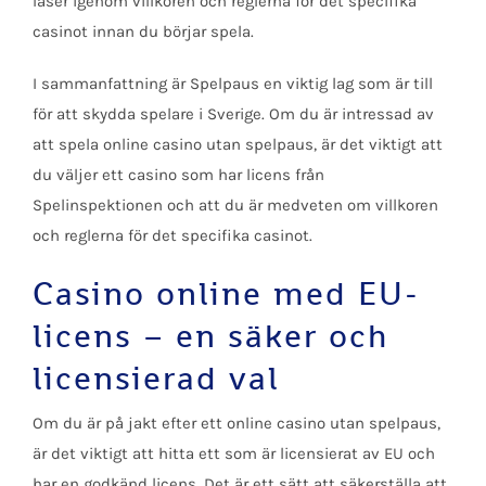
läser igenom villkoren och reglerna för det specifika
casinot innan du börjar spela.
I sammanfattning är Spelpaus en viktig lag som är till
för att skydda spelare i Sverige. Om du är intressad av
att spela online casino utan spelpaus, är det viktigt att
du väljer ett casino som har licens från
Spelinspektionen och att du är medveten om villkoren
och reglerna för det specifika casinot.
Casino online med EU-
licens – en säker och
licensierad val
Om du är på jakt efter ett online casino utan spelpaus,
är det viktigt att hitta ett som är licensierat av EU och
har en godkänd licens. Det är ett sätt att säkerställa att