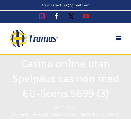
Skip
tramastextiles@gmail.com
to
Instagram
Facebook
X
YouTube
content
Casino online utan
Spelpaus casinon med
EU-licens.5699 (3)
Inicio
News
Casino online utan Spelpaus casinon med EU-licens.5699 (3)