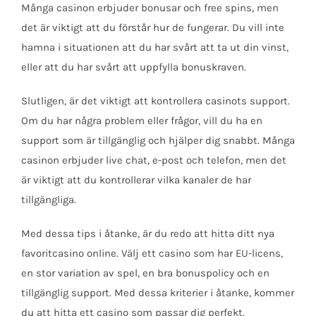
Många casinon erbjuder bonusar och free spins, men
det är viktigt att du förstår hur de fungerar. Du vill inte
hamna i situationen att du har svårt att ta ut din vinst,
eller att du har svårt att uppfylla bonuskraven.
Slutligen, är det viktigt att kontrollera casinots support.
Om du har några problem eller frågor, vill du ha en
support som är tillgänglig och hjälper dig snabbt. Många
casinon erbjuder live chat, e-post och telefon, men det
är viktigt att du kontrollerar vilka kanaler de har
tillgängliga.
Med dessa tips i åtanke, är du redo att hitta ditt nya
favoritcasino online. Välj ett casino som har EU-licens,
en stor variation av spel, en bra bonuspolicy och en
tillgänglig support. Med dessa kriterier i åtanke, kommer
du att hitta ett casino som passar dig perfekt.