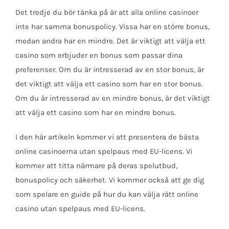
Det tredje du bör tänka på är att alla online casinoer
inte har samma bonuspolicy. Vissa har en större bonus,
medan andra har en mindre. Det är viktigt att välja ett
casino som erbjuder en bonus som passar dina
preferenser. Om du är intresserad av en stor bonus, är
det viktigt att välja ett casino som har en stor bonus.
Om du är intresserad av en mindre bonus, är det viktigt
att välja ett casino som har en mindre bonus.
I den här artikeln kommer vi att presentera de bästa
online casinoerna utan spelpaus med EU-licens. Vi
kommer att titta närmare på deras spelutbud,
bonuspolicy och säkerhet. Vi kommer också att ge dig
som spelare en guide på hur du kan välja rätt online
casino utan spelpaus med EU-licens.