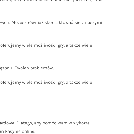
dowych. Możesz również skontaktować się z naszymi
ferujemy wiele możliwości gry, a także wiele
wiązaniu Twoich problemów.
ferujemy wiele możliwości gry, a także wiele
azardowe. Dlatego, aby pomóc wam w wyborze
m kasynie online.