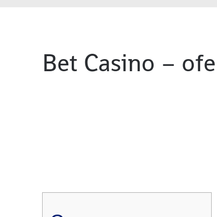
Bet Casino – ofe