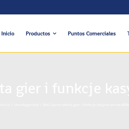
Inicio
Productos
Puntos Comerciales
ta gier i funkcje ka
Inicio
Uncategorized
Bet Casino oferta gier i funkcje kasyna online.491