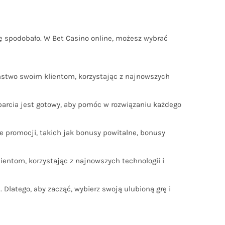
ię spodobało. W Bet Casino online, możesz wybrać
ństwo swoim klientom, korzystając z najnowszych
sparcia jest gotowy, aby pomóc w rozwiązaniu każdego
le promocji, takich jak bonusy powitalne, bonusy
entom, korzystając z najnowszych technologii i
latego, aby zacząć, wybierz swoją ulubioną grę i