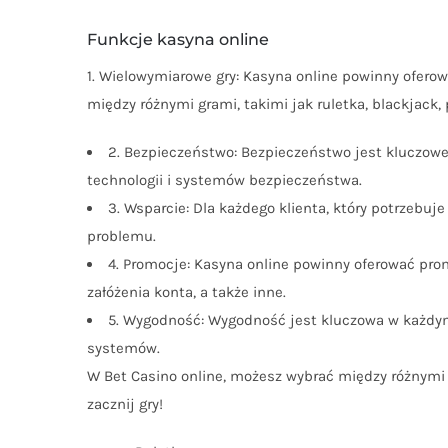
Funkcje kasyna online
1. Wielowymiarowe gry: Kasyna online powinny oferow
między różnymi grami, takimi jak ruletka, blackjack, 
2. Bezpieczeństwo: Bezpieczeństwo jest kluczowe
technologii i systemów bezpieczeństwa.
3. Wsparcie: Dla każdego klienta, który potrzebu
problemu.
4. Promocje: Kasyna online powinny oferować promo
załóżenia konta, a także inne.
5. Wygodność: Wygodność jest kluczowa w każdym 
systemów.
W Bet Casino online, możesz wybrać między różnymi 
zacznij gry!