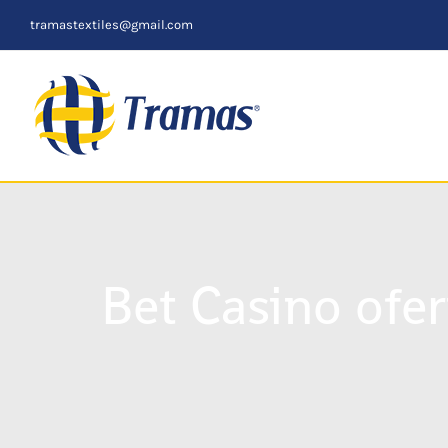
Skip
tramastextiles@gmail.com
to
content
Bet Casino ofer