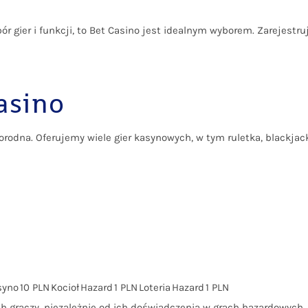
ór gier i funkcji, to Bet Casino jest idealnym wyborem. Zarejestruj 
asino
norodna. Oferujemy wiele gier kasynowych, w tym ruletka, blackjack
syno
10 PLN
Kocioł
Hazard
1 PLN
Loteria
Hazard
1 PLN
ich graczy, niezależnie od ich doświadczenia w grach hazardowych.