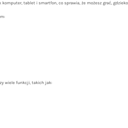
 komputer, tablet i smartfon, co sprawia, że możesz grać, gdziek
ym:
y wiele funkcji, takich jak: