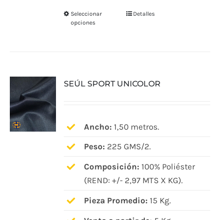
Seleccionar
Detalles
Este
opciones
producto
tiene
múltiples
variantes.
SEÚL SPORT UNICOLOR
Las
opciones
se
pueden
Ancho:
1,50 metros.
elegir
Peso:
225 GMS/2.
en
Composición:
100% Poliéster
la
(REND: +/- 2,97 MTS X KG).
página
de
Pieza Promedio:
15 Kg.
producto