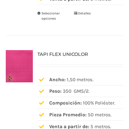
Seleccionar
Detalles
Este
opciones
producto
tiene
múltiples
variantes.
TAPI FLEX UNICOLOR
Las
opciones
se
pueden
Ancho:
1,50 metros.
elegir
Peso:
350 GMS/2.
en
Composición:
100% Poliéster.
la
página
Pieza Promedio:
50 metros.
de
Venta a partir de:
5 metros.
producto