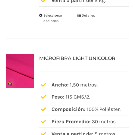
Venta a partir de:
5 Kg.
Seleccionar
Detalles
Este
opciones
producto
tiene
múltiples
variantes.
MICROFIBRA LIGHT UNICOLOR
Las
opciones
se
pueden
Ancho:
1,50 metros.
elegir
Peso:
115 GMS/2.
en
Composición:
100% Poliéster.
la
página
Pieza Promedio:
30 metros.
de
Venta a partir de:
5 metros.
producto