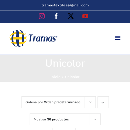
Skip
tramastextiles@gmail.com
to
Instagram
Facebook
X
YouTube
content
Unicolor
Inicio
Unicolor
Ordena por
Orden predeterminado
Mostrar
36 productos