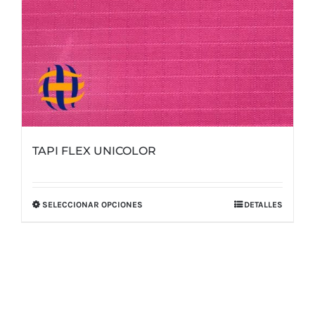
página
de
producto
TAPI FLEX UNICOLOR
SELECCIONAR OPCIONES
DETALLES
Este
producto
tiene
múltiples
variantes.
Las