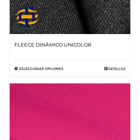
FLEECE DINÁMICO UNICOLOR
SELECCIONAR OPCIONES
DETALLES
Este
producto
tiene
múltiples
variantes.
Las
opciones
se
pueden