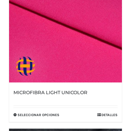
elegir
en
la
página
de
producto
MICROFIBRA LIGHT UNICOLOR
SELECCIONAR OPCIONES
DETALLES
Este
producto