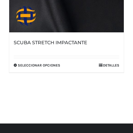
SCUBA STRETCH IMPACTANTE
SELECCIONAR OPCIONES
DETALLES
Este
producto
tiene
múltiples
variantes.
Las
opciones
se
pueden