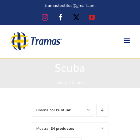
Skip
tramastextiles@gmail.com
to
Instagram
Facebook
X
YouTube
content
Scuba
Inicio
Scuba
Ordena por
Puntuar
Mostrar
24 productos