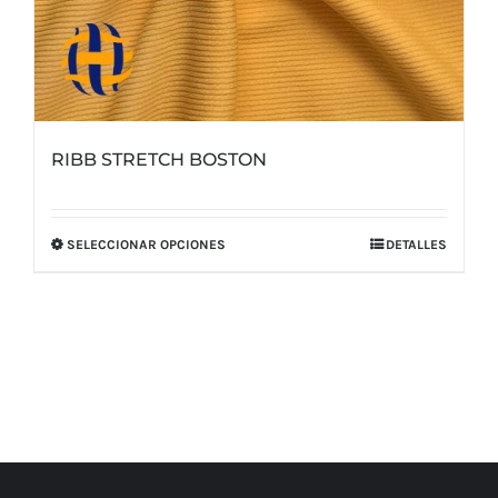
RIBB STRETCH BOSTON
SELECCIONAR OPCIONES
DETALLES
Este
producto
tiene
múltiples
variantes.
Las
opciones
se
pueden