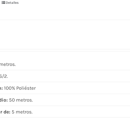
Detalles
Este
producto
tiene
múltiples
variantes.
Las
opciones
se
metros.
pueden
/2.
elegir
en
n:
100% Poliéster
la
dio:
50 metros.
página
de
r de:
5 metros.
producto