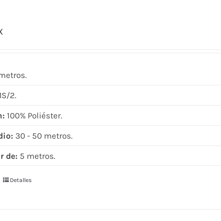
X
metros.
S/2.
n:
100% Poliéster.
dio:
30 - 50 metros.
r de:
5 metros.
Detalles
Este
producto
tiene