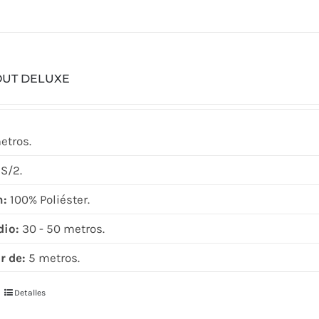
OUT DELUXE
etros.
S/2.
n:
100% Poliéster.
dio:
30 - 50 metros.
r de:
5 metros.
Detalles
Este
producto