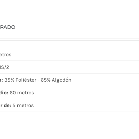
tiene
múltiples
variantes.
MPADO
Las
opciones
se
etros
pueden
S/2
elegir
en
n:
35% Poliéster - 65% Algodón
la
dio:
60 metros
página
de
r de:
5 metros
producto