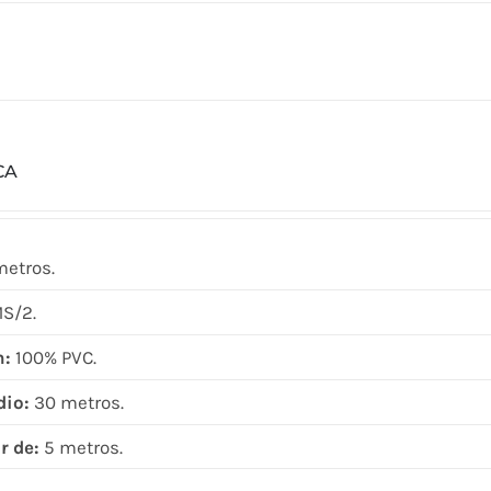
CA
metros.
S/2.
n:
100% PVC.
dio:
30 metros.
r de:
5 metros.