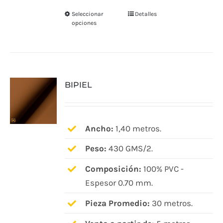
Seleccionar
Detalles
Este
opciones
producto
tiene
múltiples
variantes.
BIPIEL
Las
opciones
se
pueden
Ancho:
1,40 metros.
elegir
Peso:
430 GMS/2.
en
Composición:
100% PVC -
la
Espesor 0.70 mm.
página
de
Pieza Promedio:
30 metros.
producto