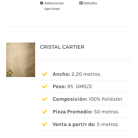
Seleccionar
Detalles
Este
opciones
producto
tiene
múltiples
variantes.
CRISTAL CARTIER
Las
opciones
se
pueden
Ancho:
2,20 metros.
elegir
Peso:
95 GMS/2.
en
Composición:
100% Poliéster
la
página
Pieza Promedio:
50 metros.
de
Venta a partir de:
5 metros.
producto