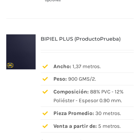
opciones
producto
tiene
múltiples
variantes.
BIPIEL PLUS (ProductoPrueba)
Las
opciones
se
pueden
Ancho:
1,37 metros.
elegir
Peso:
900 GMS/2.
en
Composición:
88% PVC - 12%
la
Poliéster - Espesor 0.90 mm.
página
de
Pieza Promedio:
30 metros.
producto
Venta a partir de:
5 metros.