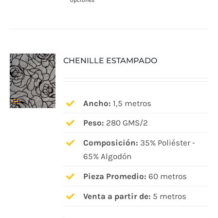
opciones
producto
tiene
múltiples
variantes.
CHENILLE ESTAMPADO
Las
opciones
se
pueden
Ancho:
1,5 metros
elegir
Peso:
280 GMS/2
en
Composición:
35% Poliéster -
la
65% Algodón
página
de
Pieza Promedio:
60 metros
producto
Venta a partir de:
5 metros