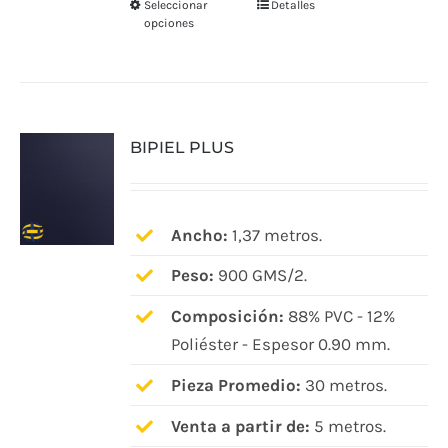
Seleccionar
Detalles
Este
opciones
producto
tiene
múltiples
variantes.
BIPIEL PLUS
Las
opciones
se
pueden
Ancho:
1,37 metros.
elegir
Peso:
900 GMS/2.
en
Composición:
88% PVC - 12%
la
Poliéster - Espesor 0.90 mm.
página
de
Pieza Promedio:
30 metros.
producto
Venta a partir de:
5 metros.