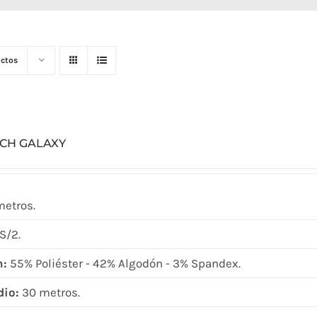
ctos
TCH GALAXY
metros.
S/2.
n:
55% Poliéster - 42% Algodón - 3% Spandex.
dio:
30 metros.