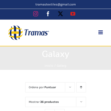
Skip
tramastextiles@gmail.com
to
Instagram
Facebook
X
YouTube
content
Galaxy
Inicio
Galaxy
Ordena por
Puntuar
Mostrar
36 productos