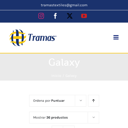
Skip
tramastextiles@gmail.com
to
Instagram
Facebook
X
YouTube
content
Galaxy
Inicio
Galaxy
Ordena por
Puntuar
Mostrar
36 productos