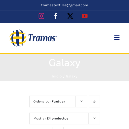
Skip
tramastextiles@gmail.com
to
Instagram
Facebook
X
YouTube
content
Galaxy
Inicio
Galaxy
Ordena por
Puntuar
Mostrar
24 productos