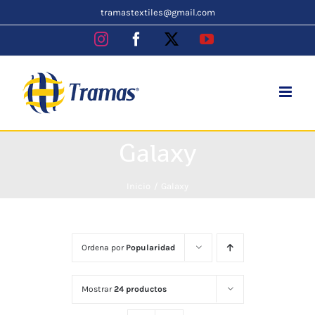
Skip
tramastextiles@gmail.com
to
Instagram
Facebook
X
YouTube
content
Galaxy
Inicio
Galaxy
Ordena por
Popularidad
Mostrar
24 productos