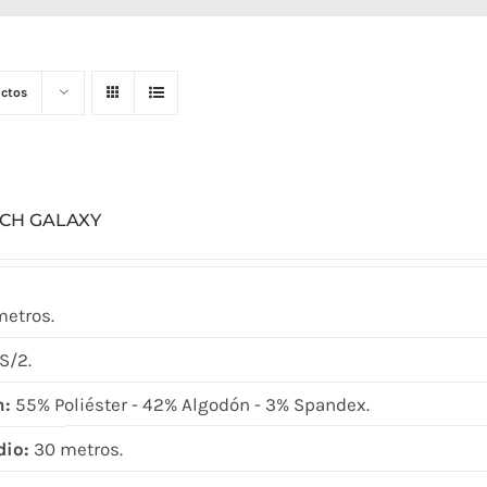
ctos
TCH GALAXY
metros.
S/2.
n:
55% Poliéster - 42% Algodón - 3% Spandex.
dio:
30 metros.