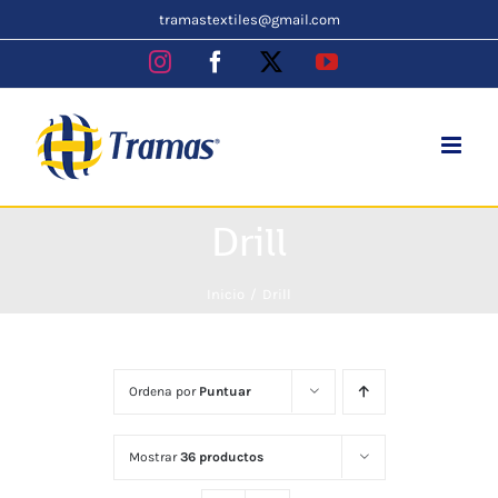
Skip
tramastextiles@gmail.com
to
Instagram
Facebook
X
YouTube
content
Drill
Inicio
Drill
Ordena por
Puntuar
Mostrar
36 productos