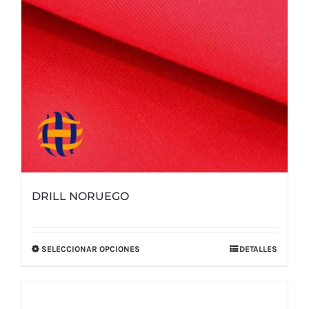
en
la
página
de
producto
DRILL NORUEGO
SELECCIONAR OPCIONES
DETALLES
Este
producto
tiene