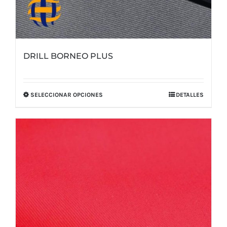
DRILL BORNEO PLUS
SELECCIONAR OPCIONES
DETALLES
Este
producto
tiene
múltiples
variantes.
Las
opciones
se
pueden
elegir